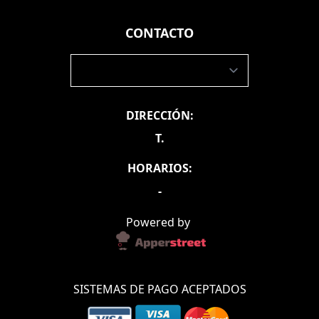
Categorías
CONTACTO
Contacto
DIRECCIÓN:
Zonas de Reparto
T.
HORARIOS:
-
Powered by
SISTEMAS DE PAGO ACEPTADOS